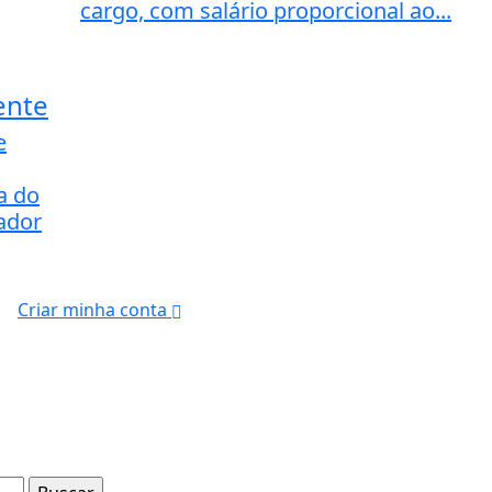
cargo, com salário proporcional ao...
ente
e
a do
ador
Criar minha conta