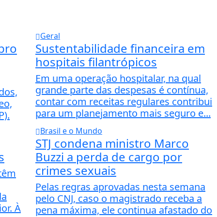
Geral
bro
Sustentabilidade financeira em
hospitais filantrópicos
Em uma operação hospitalar, na qual
grande parte das despesas é contínua,
ados,
contar com receitas regulares contribui
eo,
para um planejamento mais seguro e...
P).
Brasil e o Mundo
STJ condena ministro Marco
s
Buzzi a perda de cargo por
crimes sexuais
ntêm
Pelas regras aprovadas nesta semana
da
pelo CNJ, caso o magistrado receba a
or. À
pena máxima, ele continua afastado do