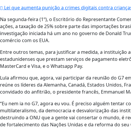
Lei que aumenta punição a crimes digitais contra criança
Na segunda-feira (1º), o Escritório do Representante Comer
ações, a taxação de 25% sobre parte das importações brasil
investigação iniciada há um ano no governo de Donald Trum
comércio com os EUA.
Entre outros temas, para justificar a medida, a instituição
estadunidenses que prestam serviços de pagamento eletrô
MasterCard e Visa, e o Whatsapp Pay.
Lula afirmou que, agora, vai participar da reunião do G7 e
reúne os líderes da Alemanha, Canadá, Estados Unidos, Franç
convidado do anfitrião, o presidente francês, Emmanuel M
“Eu nem ia no G7, agora eu vou. É preciso alguém tentar c
multilateralismo, da democracia e desvalorização das insti
destruindo a ONU que a gente vai consertar o mundo, é re
de fortalecimento das Nações Unidas e da reforma do seu