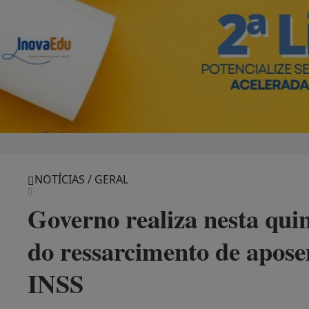
NOTÍCIAS / GERAL
Governo realiza nesta qui
do ressarcimento de apose
INSS
Acordo do Governo Federal já soma
última semana, presidente assinou 
para agilizar os repasses
Redação Site da Serra