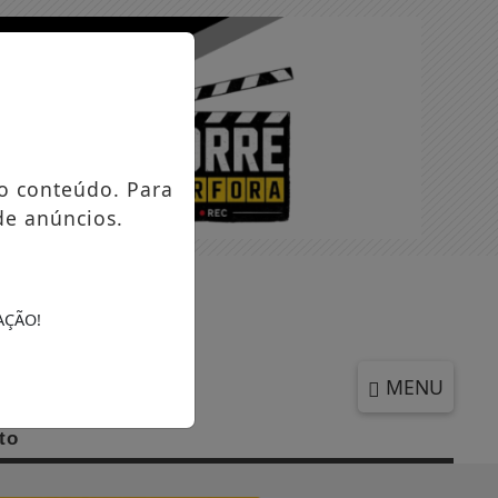
o conteúdo. Para
de anúncios.
QUINTA-FEIRA, 06 DE AGOSTO 2026
AÇÃO!
MENU
to