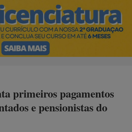
nta primeiros pagamentos
ntados e pensionistas do
 mais de um milhão de adesões. Na
MP que abre crédito de R$ 3,3 bilhões
24/07/2025 13:36
Atualizado:
24/07/2025 13:36