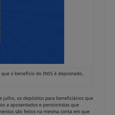
que o benefício do INSS é depositado,
e julho, os depósitos para beneficiários que
to a aposentados e pensionistas que
mentos são feitos na mesma conta em que
 pelo IPCA, sem necessidade de informar
ão judicial.
Inácio Lula da Silva assinou Medida
 3,31 bilhões para agilizar a devolução dos
es associativas de março de 2020 a março