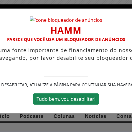
HAMM
PARECE QUE VOCÊ USA UM BLOQUEADOR DE ANÚNCIOS
 uma fonte importante de financiamento do noss
avegando, por favor desabilite seu bloqueador 
 DESABILITAR, ATUALIZE A PÁGINA PARA CONTINUAR SUA NAVEG
Tudo bem, vou desabilitar!
ício
Podcasts
Colunas
Notícias
Conta