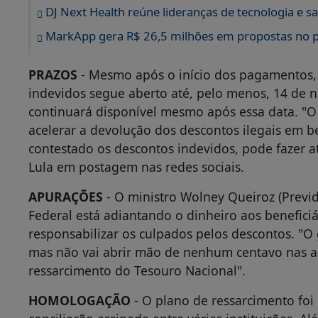
acelerar a devolução dos descontos ilegais em b
contestado os descontos indevidos, pode fazer a
Lula em postagem nas redes sociais.
APURAÇÕES
- O ministro Wolney Queiroz (Previ
Federal está adiantando o dinheiro aos benefic
responsabilizar os culpados pelos descontos. "O
mas não vai abrir mão de nenhum centavo nas a
ressarcimento do Tesouro Nacional".
HOMOLOGAÇÃO
- O plano de ressarcimento foi
conciliação assinada entre várias instituições. A
INSS, assinaram o pacto a Advocacia-Geral da Un
(DPU), o Ministério Público Federal (MPF) e o 
Brasil (CFOAB).
O processo de adesão:
1. Primeiro, o beneficiário precisa contestar o d