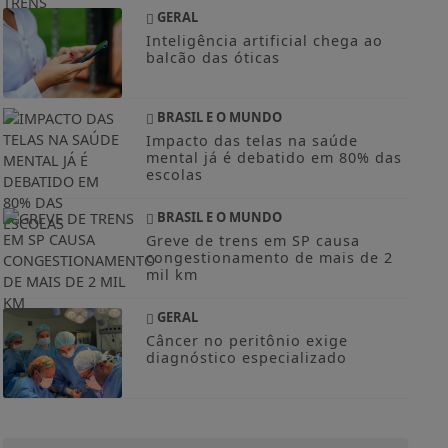
escolas
BRASIL E O MUNDO
Greve de trens em SP causa
congestionamento de mais de 2
mil km
GERAL
Câncer no peritônio exige
diagnóstico especializado
NOSSAS NOTÍCIAS
NO
CELULAR
Receba as notícias do Site da Serra no
seu app favorito de mensagens.