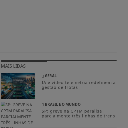
MAIS LIDAS
GERAL
IA e vídeo telemetria redefinem a
gestão de frotas
BRASIL E O MUNDO
SP: greve na CPTM paralisa
parcialmente três linhas de trens
GERAL
Inteligência artificial chega ao
balcão das óticas
BRASIL E O MUNDO
Impacto das telas na saúde
mental já é debatido em 80% das