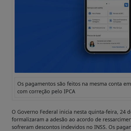
Os pagamentos são feitos na mesma conta em 
com correção pelo IPCA
O Governo Federal inicia nesta quinta-feira, 24 d
formalizaram a adesão ao acordo de ressarcimen
sofreram descontos indevidos no INSS. Os paga
o benefício do INSS é depositado, com correção
dados extras. Tudo por via administrativa, sem aç
CRÉDITO
- Na última semana, o presidente Luiz 
Provisória que abre crédito extraordinário de R$
recursos sacados de forma irregular por entidad
de 2025.