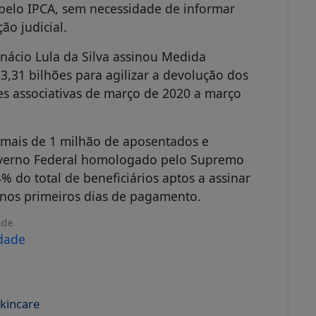
o, mais de 1 milhão de aposentados e
Governo Federal homologado pelo Supremo
% do total de beneficiários aptos a assinar
nos primeiros dias de pagamento.
ade
skincare
aúde
rimeiro ano
o prazo para contestação de descontos
 novembro de 2025. A adesão ao acordo
 governo firmou um acordo histórico para