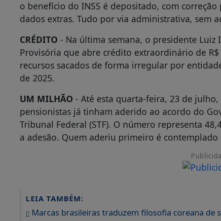
UM MILHÃO
- Até esta quarta-feira, 23 de julh
pensionistas já tinham aderido ao acordo do 
Tribunal Federal (STF). O número representa 48,4
a adesão. Quem aderiu primeiro é contemplado 
Publicid
LEIA TAMBÉM:
Marcas brasileiras traduzem filosofia coreana de 
DJ Next Health reúne lideranças de tecnologia e s
MarkApp gera R$ 26,5 milhões em propostas no p
PRAZOS
- Mesmo após o início dos pagamentos, 
indevidos segue aberto até, pelo menos, 14 de
continuará disponível mesmo após essa data. "O