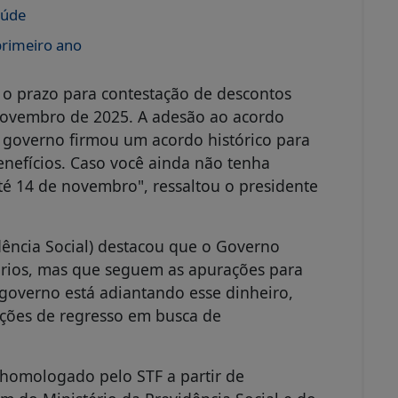
enefícios. Caso você ainda não tenha
té 14 de novembro", ressaltou o presidente
dência Social) destacou que o Governo
iários, mas que seguem as apurações para
 governo está adiantando esse dinheiro,
ções de regresso em busca de
 homologado pelo STF a partir de
lém do Ministério da Previdência Social e do
ião (AGU), a Defensoria Pública da União
Conselho Federal da Ordem dos Advogados do
esconto indevido (pelo aplicativo Meu INSS,