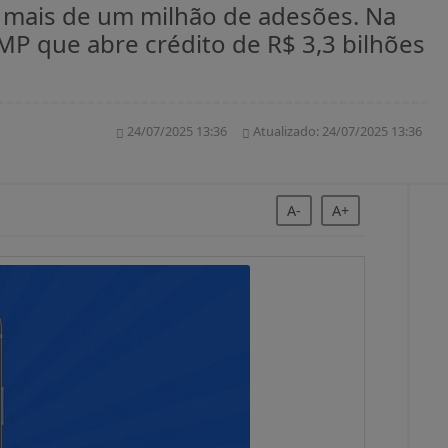
A-
A+