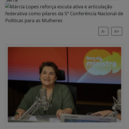
A-
A+