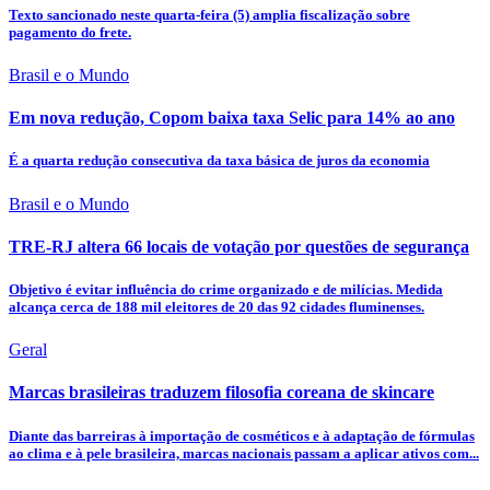
Texto sancionado neste quarta-feira (5) amplia fiscalização sobre
pagamento do frete.
Brasil e o Mundo
Em nova redução, Copom baixa taxa Selic para 14% ao ano
É a quarta redução consecutiva da taxa básica de juros da economia
Brasil e o Mundo
TRE-RJ altera 66 locais de votação por questões de segurança
Objetivo é evitar influência do crime organizado e de milícias. Medida
alcança cerca de 188 mil eleitores de 20 das 92 cidades fluminenses.
Geral
Marcas brasileiras traduzem filosofia coreana de skincare
Diante das barreiras à importação de cosméticos e à adaptação de fórmulas
ao clima e à pele brasileira, marcas nacionais passam a aplicar ativos com...