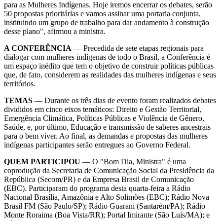
para as Mulheres Indígenas. Hoje iremos encerrar os debates, serão
50 propostas prioritárias e vamos assinar uma portaria conjunta,
instituindo um grupo de trabalho para dar andamento à construção
desse plano", afirmou a ministra.
A CONFERÊNCIA
— Precedida de sete etapas regionais para
dialogar com mulheres indígenas de todo o Brasil, a Conferência é
um espaço inédito que tem o objetivo de construir políticas públicas
que, de fato, considerem as realidades das mulheres indígenas e seus
territórios.
TEMAS
— Durante os três dias de evento foram realizados debates
divididos em cinco eixos temáticos: Direito e Gestão Territorial,
Emergência Climática, Políticas Públicas e Violência de Gênero,
Saúde, e, por último, Educação e transmissão de saberes ancestrais
para o bem viver. Ao final, as demandas e propostas das mulheres
indígenas participantes serão entregues ao Governo Federal.
QUEM PARTICIPOU
— O "Bom Dia, Ministra" é uma
coprodução da Secretaria de Comunicação Social da Presidência da
República (Secom/PR) e da Empresa Brasil de Comunicação
(EBC). Participaram do programa desta quarta-feira a Rádio
Nacional Brasília, Amazônia e Alto Solimões (EBC); Rádio Nova
Brasil FM (São Paulo/SP); Rádio Guarani (Santarém/PA); Rádio
Monte Roraima (Boa Vista/RR); Portal Imirante (São Luís/MA); e