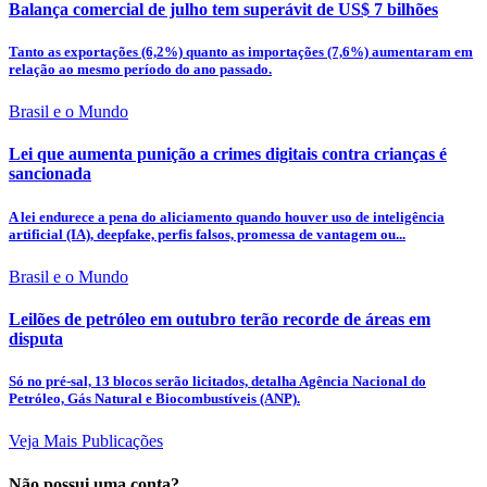
Balança comercial de julho tem superávit de US$ 7 bilhões
Tanto as exportações (6,2%) quanto as importações (7,6%) aumentaram em
relação ao mesmo período do ano passado.
Brasil e o Mundo
Lei que aumenta punição a crimes digitais contra crianças é
sancionada
A lei endurece a pena do aliciamento quando houver uso de inteligência
artificial (IA), deepfake, perfis falsos, promessa de vantagem ou...
Brasil e o Mundo
Leilões de petróleo em outubro terão recorde de áreas em
disputa
Só no pré-sal, 13 blocos serão licitados, detalha Agência Nacional do
Petróleo, Gás Natural e Biocombustíveis (ANP).
Veja Mais Publicações
Não possui uma conta?