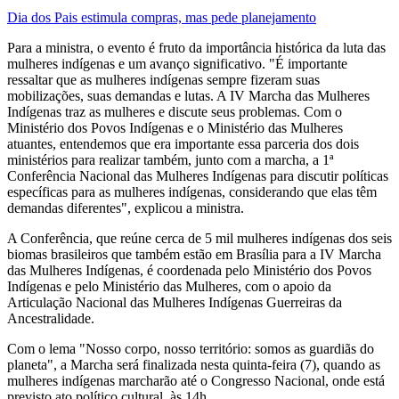
Dia dos Pais estimula compras, mas pede planejamento
Para a ministra, o evento é fruto da importância histórica da luta das
mulheres indígenas e um avanço significativo. "É importante
ressaltar que as mulheres indígenas sempre fizeram suas
mobilizações, suas demandas e lutas. A IV Marcha das Mulheres
Indígenas traz as mulheres e discute seus problemas. Com o
Ministério dos Povos Indígenas e o Ministério das Mulheres
atuantes, entendemos que era importante essa parceria dos dois
ministérios para realizar também, junto com a marcha, a 1ª
Conferência Nacional das Mulheres Indígenas para discutir políticas
específicas para as mulheres indígenas, considerando que elas têm
demandas diferentes", explicou a ministra.
A Conferência, que reúne cerca de 5 mil mulheres indígenas dos seis
biomas brasileiros que também estão em Brasília para a IV Marcha
das Mulheres Indígenas, é coordenada pelo Ministério dos Povos
Indígenas e pelo Ministério das Mulheres, com o apoio da
Articulação Nacional das Mulheres Indígenas Guerreiras da
Ancestralidade.
Com o lema "Nosso corpo, nosso território: somos as guardiãs do
planeta", a Marcha será finalizada nesta quinta-feira (7), quando as
mulheres indígenas marcharão até o Congresso Nacional, onde está
previsto ato político cultural, às 14h.