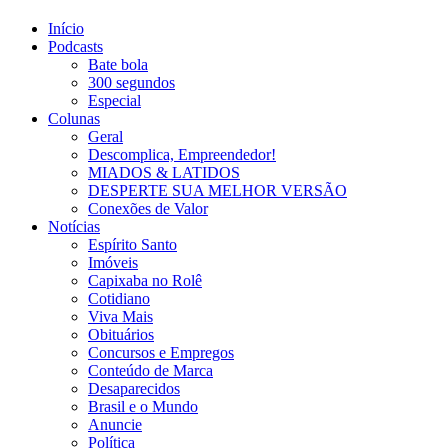
Início
Podcasts
Bate bola
300 segundos
Especial
Colunas
Geral
Descomplica, Empreendedor!
MIADOS & LATIDOS
DESPERTE SUA MELHOR VERSÃO
Conexões de Valor
Notícias
Espírito Santo
Imóveis
Capixaba no Rolê
Cotidiano
Viva Mais
Obituários
Concursos e Empregos
Conteúdo de Marca
Desaparecidos
Brasil e o Mundo
Anuncie
Política