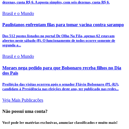
dezenas, custa R$ 6. A aposta simples, com seis dezenas, custa R$ 6.
Brasil e o Mundo
Paulistanos enfrentam filas para tomar vacina contra sarampo
Dos 512 postos listados no portal De Olho Na Fila, apenas 62 estavam
abertos neste sábado (8). O funcionamento de todos ocorre somente de
segunda a...
Brasil e o Mundo
Moraes nega pedido para que Bolsonaro receba filhos no Dia
dos Pais
Proibição das visitas ocorreu após o senador Flávio Bolsonaro (PL-RJ),
candidato à Presidência nas eleições deste ano, ter publicado nas redes...
Veja Mais Publicações
Não possui uma conta?
Você pode ler matérias exclusivas, anunciar classificados e muito mais!