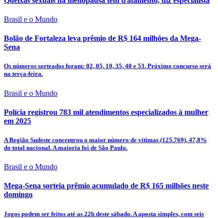
Queixas sexuais na menopausa têm tratamento, diz especialista
Brasil e o Mundo
Bolão de Fortaleza leva prêmio de R$ 164 milhões da Mega-
Sena
Os números sorteados foram: 02, 05, 10, 35, 40 e 53. Próximo concurso será
na terça-feira.
Brasil e o Mundo
Polícia registrou 783 mil atendimentos especializados à mulher
em 2025
A Região Sudeste concentrou o maior número de vítimas (125.769), 47,8%
do total nacional. A maioria foi de São Paulo.
Brasil e o Mundo
Mega-Sena sorteia prêmio acumulado de R$ 165 milhões neste
domingo
Jogos podem ser feitos até as 22h deste sábado. A aposta simples, com seis