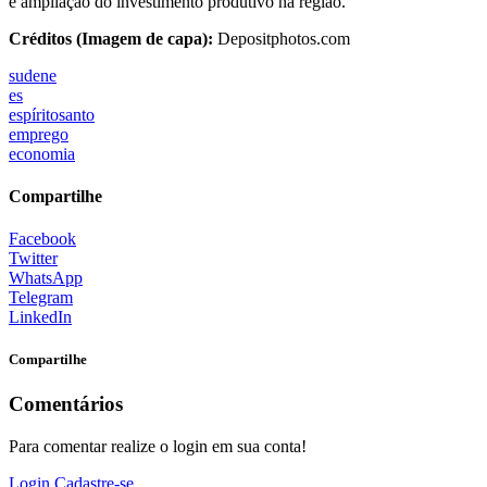
e ampliação do investimento produtivo na região.
Créditos (Imagem de capa):
Depositphotos.com
sudene
es
espíritosanto
emprego
economia
Compartilhe
Facebook
Twitter
WhatsApp
Telegram
LinkedIn
Compartilhe
Comentários
Para comentar realize o login em sua conta!
Login
Cadastre-se