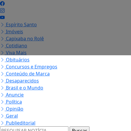
Espírito Santo
Imóveis
Capixaba no Rolê
Cotidiano
Viva Mais
Obituários
Concursos e Empregos
Conteúdo de Marca
Desaparecidos
Brasil e o Mundo
Anuncie
Política
Opinião
Geral
Publieditorial