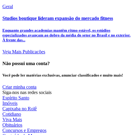
Geral
Studios boutique lideram expansão do mercado fitness
Enquanto grandes academias mantêm ritmo estável, os estúdios
especializados avançam ao dobro da média do setor no Brasil e no exterior.
À frente das...
Veja Mais Publicações
Não possui uma conta?
Você pode ler matérias exclusivas, anunciar classificados e muito mais!
Criar minha conta
Siga-nos nas redes sociais
Espírito Santo
Imóveis
Capixaba no Rolê
Cotidiano
Viva Mais
Obituários
Concursos e Empregos