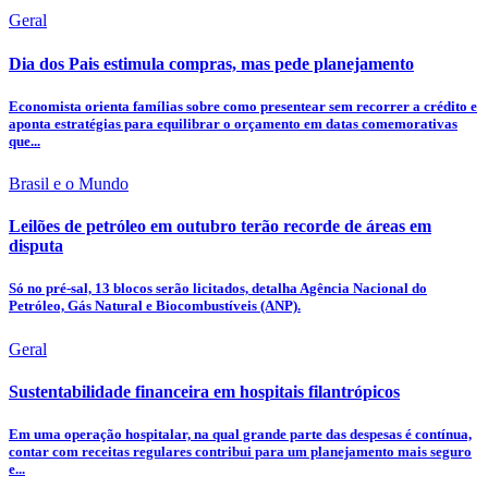
Geral
Dia dos Pais estimula compras, mas pede planejamento
Economista orienta famílias sobre como presentear sem recorrer a crédito e
aponta estratégias para equilibrar o orçamento em datas comemorativas
que...
Brasil e o Mundo
Leilões de petróleo em outubro terão recorde de áreas em
disputa
Só no pré-sal, 13 blocos serão licitados, detalha Agência Nacional do
Petróleo, Gás Natural e Biocombustíveis (ANP).
Geral
Sustentabilidade financeira em hospitais filantrópicos
Em uma operação hospitalar, na qual grande parte das despesas é contínua,
contar com receitas regulares contribui para um planejamento mais seguro
e...