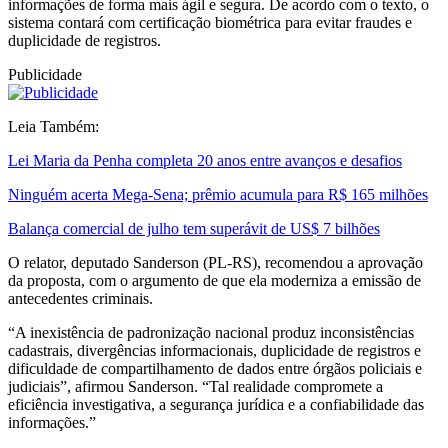
informações de forma mais ágil e segura. De acordo com o texto, o
sistema contará com certificação biométrica para evitar fraudes e
duplicidade de registros.
Publicidade
Leia Também:
Lei Maria da Penha completa 20 anos entre avanços e desafios
Ninguém acerta Mega-Sena; prêmio acumula para R$ 165 milhões
Balança comercial de julho tem superávit de US$ 7 bilhões
O relator, deputado Sanderson (PL-RS), recomendou a aprovação
da proposta, com o argumento de que ela moderniza a emissão de
antecedentes criminais.
“A inexistência de padronização nacional produz inconsistências
cadastrais, divergências informacionais, duplicidade de registros e
dificuldade de compartilhamento de dados entre órgãos policiais e
judiciais”, afirmou Sanderson. “Tal realidade compromete a
eficiência investigativa, a segurança jurídica e a confiabilidade das
informações.”