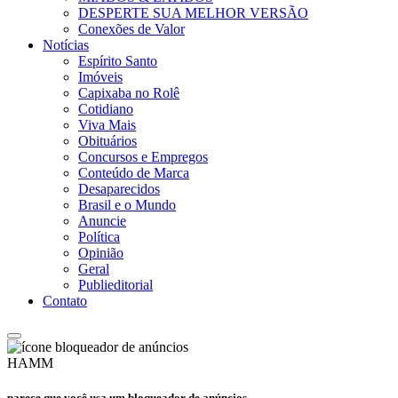
DESPERTE SUA MELHOR VERSÃO
Conexões de Valor
Notícias
Espírito Santo
Imóveis
Capixaba no Rolê
Cotidiano
Viva Mais
Obituários
Concursos e Empregos
Conteúdo de Marca
Desaparecidos
Brasil e o Mundo
Anuncie
Política
Opinião
Geral
Publieditorial
Contato
HAMM
parece que você usa um bloqueador de anúncios