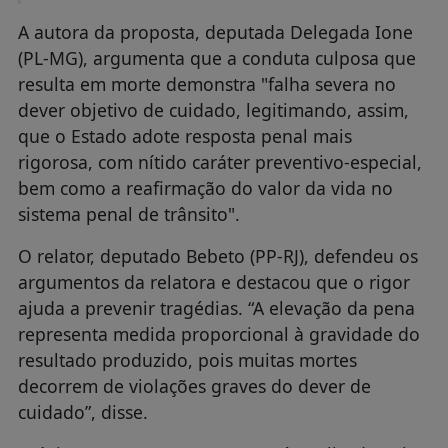
O relator, deputado Bebeto (PP-RJ), defendeu os
argumentos da relatora e destacou que o rigor
ajuda a prevenir tragédias. “A elevação da pena
representa medida proporcional à gravidade do
resultado produzido, pois muitas mortes
decorrem de violações graves do dever de
cuidado”, disse.
Próximas etapas A proposta será analisada pela
Comissão de Constituição e Justiça e de
Cidadania e, depois, pelo Plenário.
Para virar lei, o texto deve ser aprovado pela
Câmara e pelo Senado.
Saiba mais sobre a tramitação de projetos de lei
Agência Câmara Notícias
FONTE/CRÉDITOS:
Kayo Magalhães / Câmara
CRÉDITOS (IMAGEM DE CAPA):