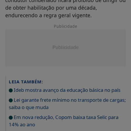
LEIA TAMBÉM:
Ideb mostra avanço da educação básica no país
Lei garante frete mínimo no transporte de cargas;
saiba o que muda
Em nova redução, Copom baixa taxa Selic para
14% ao ano
A autora da proposta, deputada Delegada Ione
(PL-MG), argumenta que a conduta culposa que
resulta em morte demonstra "falha severa no
dever objetivo de cuidado, legitimando, assim,
que o Estado adote resposta penal mais
rigorosa, com nítido caráter preventivo-especial,
bem como a reafirmação do valor da vida no
sistema penal de trânsito".