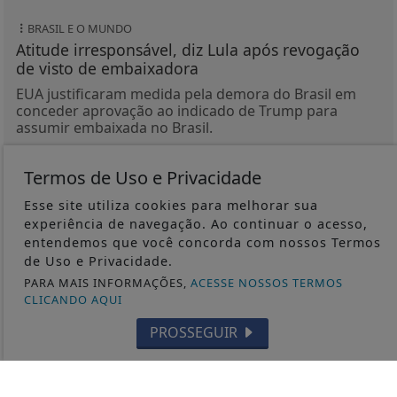
VEJA MAIS PUBLICAÇÕES
Não possui uma conta?
Você pode ler matérias exclusivas,
Termos de Uso e Privacidade
anunciar classificados e muito mais!
Esse site utiliza cookies para melhorar sua
experiência de navegação. Ao continuar o acesso,
CRIAR MINHA CONTA
entendemos que você concorda com nossos Termos
de Uso e Privacidade.
PARA MAIS INFORMAÇÕES,
ACESSE NOSSOS TERMOS
CLICANDO AQUI
PROSSEGUIR
Siga-nos nas redes sociais