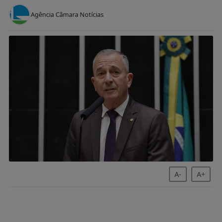
A-
A+
Kayo Magalhães / Câmara dos Deputados
Bebeto é o relator da proposta
A Comissão de Viação e Transportes da Câmara
dos Deputados aprovou o Projeto de Lei 276/26,
que aumenta as penas pelo crime de homicídio
culposo (quando não há intenção de matar) na
direção de veículos automotores. A proposta