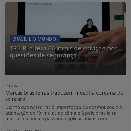
GERAL
Marcas brasileiras traduzem filosofia coreana de
skincare
Diante das barreiras à importação de cosméticos e à
adaptação de fórmulas ao clima e à pele brasileira,
marcas nacionais passam a aplicar ativos com...
BRASIL E O MUNDO
Bolsonaro pede ao STF para receber os filhos no
Dia dos Pais
Proibido de receber visitas até 17 de agosto, ex-
presidente argumenta que encontro terá caráter
humanitário.
GERAL
DJ Next Health reúne lideranças de tecnologia e
saúde
Evento realizado em Franca (SP) promoveu debate