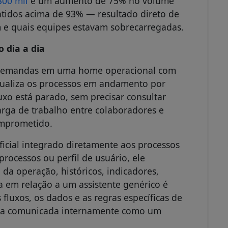
300 mil
e um aumento de 75% no volume
ntidos acima de 93% — resultado direto de
m e quais equipes estavam sobrecarregadas.
 dia a dia
 demandas em uma home operacional com
isualiza os processos em andamento por
luxo está parado, sem precisar consultar
rga de trabalho entre colaboradores e
omprometido.
ficial integrado diretamente aos processos
rocessos ou perfil de usuário, ele
da operação, históricos, indicadores,
a em relação a um assistente genérico é
fluxos, os dados e as regras específicas de
eja comunicada internamente como um