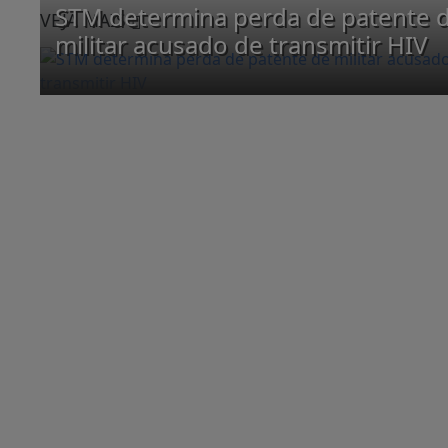
STM determina perda de patente 
VEJA MAIS
militar acusado de transmitir HIV