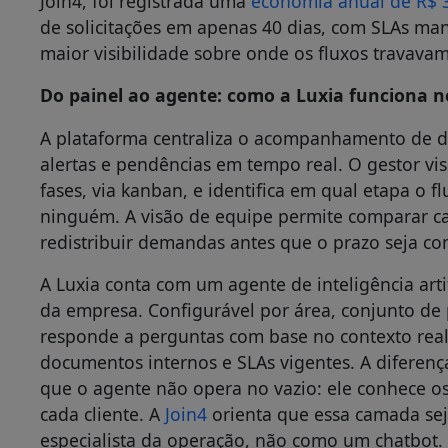
Join4, foi registrada uma
economia anual de R$ 
de solicitações em apenas 40 dias, com SLAs ma
maior visibilidade sobre onde os fluxos travava
Do painel ao agente: como a Luxia funciona no
A plataforma centraliza o acompanhamento de
alertas e pendências em tempo real. O gestor v
fases, via kanban, e identifica em qual etapa o f
ninguém. A visão de equipe permite comparar ca
redistribuir demandas antes que o prazo seja c
A Luxia conta com um agente de inteligência arti
da empresa. Configurável por área, conjunto de p
responde a perguntas com base no contexto real 
documentos internos e SLAs vigentes. A diferenç
que o agente não opera no vazio: ele conhece os 
cada cliente. A
Join4
orienta que essa camada s
especialista da operação, não como um chatbot.