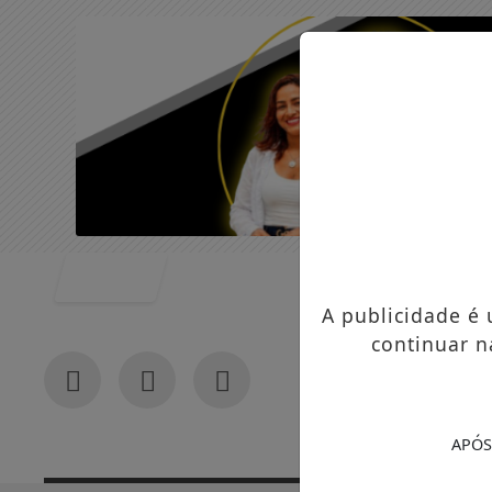
Entrar
A publicidade é
continuar n
APÓS
In