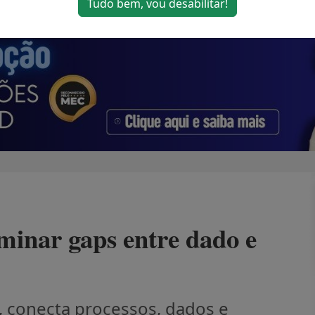
Tudo bem, vou desabilitar!
iminar gaps entre dado e
4, conecta processos, dados e