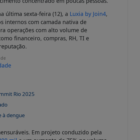
ecimento concentrado em poucas pessoas.
a última sexta-feira (12), a
Luxia by Join4
,
os internos com camada nativa de
 para operações com alto volume de
 como financeiro, compras, RH, TI e
 reputação.
ade
mmit Rio 2025
zado
e à dengue
ensuráveis. Em projeto conduzido pela