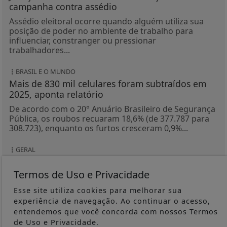
campanha contra assédio
Assédio eleitoral ocorre quando alguém utiliza sua
posição de poder no ambiente de trabalho para
influenciar, constranger ou pressionar
trabalhadores...
BRASIL E O MUNDO
Mais de 830 mil celulares foram subtraídos em
2025, aponta relatório
De acordo com o 20° Anuário Brasileiro de Segurança
Pública, os roubos recuaram 18,6% (de 377.787 para
308.723), enquanto os furtos cresceram 0,9%...
GERAL
Cirurgia plástica no Brasil atrai brasileiras no
exterior
Termos de Uso e Privacidade
Dados sobre turismo médico e estatísticas
Esse site utiliza cookies para melhorar sua
internacionais mostram que pacientes viajam entre
experiência de navegação. Ao continuar o acesso,
países em busca de procedimentos especializados.
entendemos que você concorda com nossos Termos
Entre as...
de Uso e Privacidade.