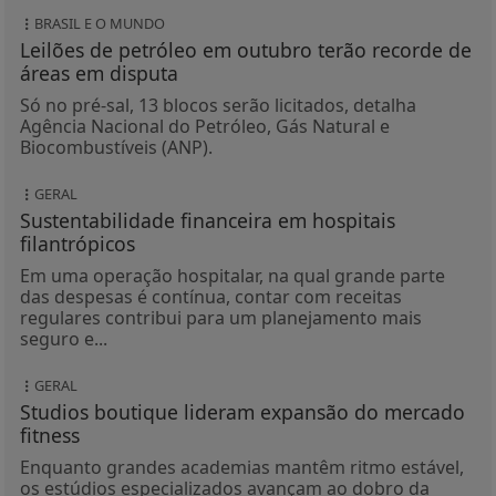
Em uma operação hospitalar, na qual grande parte
das despesas é contínua, contar com receitas
regulares contribui para um planejamento mais
seguro e...
GERAL
Studios boutique lideram expansão do mercado
fitness
Enquanto grandes academias mantêm ritmo estável,
os estúdios especializados avançam ao dobro da
média do setor no Brasil e no exterior. À frente das...
BRASIL E O MUNDO
STJ condena ministro Marco Buzzi a perda de
cargo por crimes sexuais
Pelas regras aprovadas nesta semana pelo CNJ, caso o
magistrado receba a pena máxima, ele continua
afastado do cargo, com salário proporcional ao...
GERAL