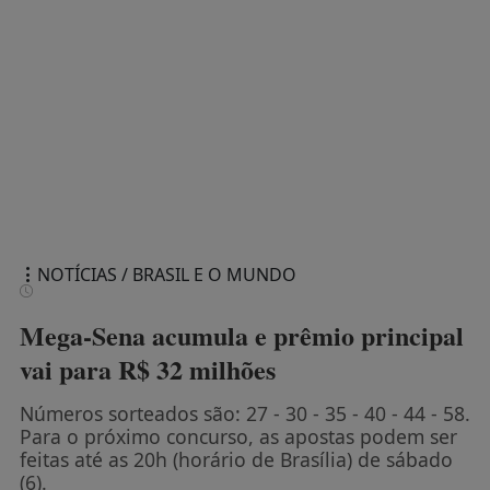
NOTÍCIAS / BRASIL E O MUNDO
Mega-Sena acumula e prêmio principal
vai para R$ 32 milhões
Números sorteados são: 27 - 30 - 35 - 40 - 44 - 58.
Para o próximo concurso, as apostas podem ser
feitas até as 20h (horário de Brasília) de sábado
(6).
Agência Brasil
A-
A+
REPORTAR ERROS
Nenhum apostador acertou as seis dezenas do