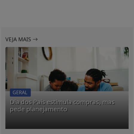
GERAL
Dia dos Pais estimula compras, mas
pede planejamento
BRASIL E O MUNDO
Leilões de petróleo em outubro terão recorde de
áreas em disputa
Só no pré-sal, 13 blocos serão licitados, detalha
Agência Nacional do Petróleo, Gás Natural e
Biocombustíveis (ANP).
GERAL
Sustentabilidade financeira em hospitais
filantrópicos