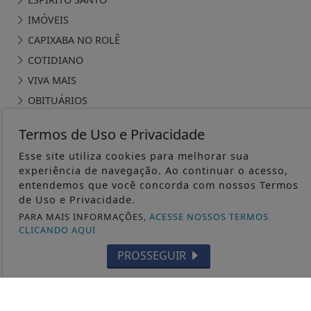
BRASIL E O MUNDO
ANUNCIE
POLÍTICA
OPINIÃO
GERAL
PUBLIEDITORIAL
Termos de Uso e Privacidade
Esse site utiliza cookies para melhorar sua
experiência de navegação. Ao continuar o acesso,
entendemos que você concorda com nossos Termos
de Uso e Privacidade.
SITE DA SERRA - TODOS OS DIREITOS RESERVADOS
PARA MAIS INFORMAÇÕES,
ACESSE NOSSOS TERMOS
CLICANDO AQUI
TERMOS DE USO E PRIVACIDADE
PROSSEGUIR
SOBRE
FAQ