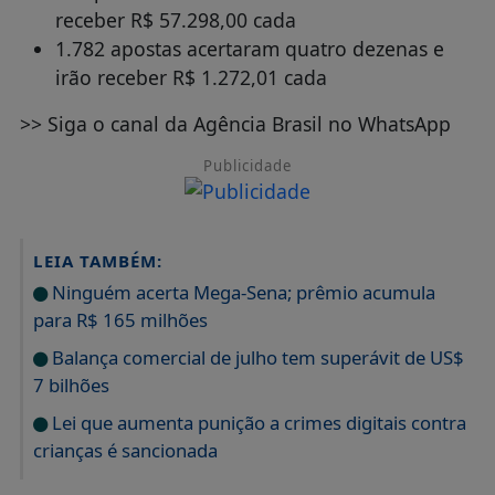
LEIA TAMBÉM:
Ninguém acerta Mega-Sena; prêmio acumula
para R$ 165 milhões
Balança comercial de julho tem superávit de US$
7 bilhões
Lei que aumenta punição a crimes digitais contra
crianças é sancionada
Apostas
Para o próximo concurso, as apostas podem ser
feitas até as 20h (horário de Brasília) de
sábado (6), em qualquer lotérica do país ou pela
internet, no site ou aplicativo da Caixa.
A aposta simples, com seis dezenas, custa R$ 6.
Agência Brasil
FONTE/CRÉDITOS: