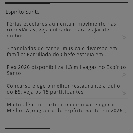
Grupo Olhar de Sedução e DJ Pedrina
comandam a estreia do Colanella, no sábado
(30), na...
CAIXA VOLTA A EMITIR EXTRATOS EM BRAILLE
“Infância que inspira”: alunos da rede pública
de Vitória retratam direitos das crianças...
Espírito Santo
Férias escolares aumentam movimento nas
rodoviárias; veja cuidados para viajar de
ônibus...
3 toneladas de carne, música e diversão em
família: Parrillada do Chefe estreia em...