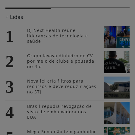
Gálatas conquista posição no Top 6 do
Campeonato Brasileiro de Futevôlei
Redação Site da Serra
+ Lidas
1
DJ Next Health reúne
lideranças de tecnologia e
saúde
2
Grupo lavava dinheiro do CV
por meio de clube e pousada