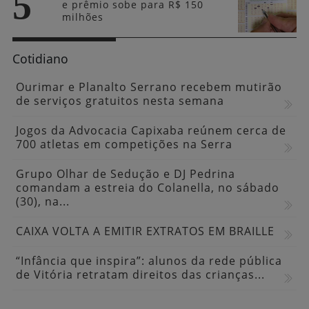
no Rio
3
Nova lei cria filtros para
recursos e deve reduzir ações
no STJ
4
Brasil repudia revogação de
visto de embaixadora nos
EUA
5
Mega-Sena não tem ganhador
e prêmio sobe para R$ 150
milhões
Cotidiano
Ourimar e Planalto Serrano recebem mutirão
de serviços gratuitos nesta semana
Jogos da Advocacia Capixaba reúnem cerca de
700 atletas em competições na Serra