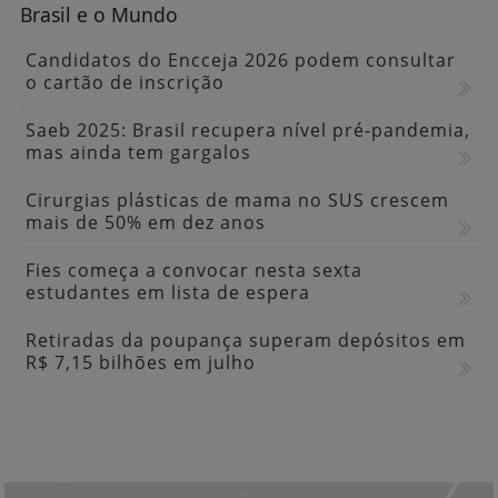
Fies 2026 disponibiliza 1,3 mil vagas no Espírito
Santo
Concurso elege o melhor restaurante a quilo
do ES; veja os 15 participantes
Muito além do corte: concurso vai eleger o
Melhor Açougueiro do Espírito Santo em 2026
Brasil e o Mundo
Candidatos do Encceja 2026 podem consultar
o cartão de inscrição
Saeb 2025: Brasil recupera nível pré-pandemia,
mas ainda tem gargalos
Cirurgias plásticas de mama no SUS crescem
mais de 50% em dez anos