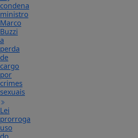
condena
ministro
Marco
Buzzi
a
perda
de
cargo
por
crimes
sexuais
Lei
prorroga
uso
do