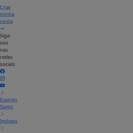
Criar
minha
conta
Siga-
nos
nas
redes
sociais
Espírito
Santo
Imóveis