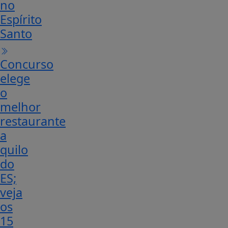
no
Espírito
Santo
Concurso
elege
o
melhor
restaurante
a
quilo
do
ES;
veja
os
15