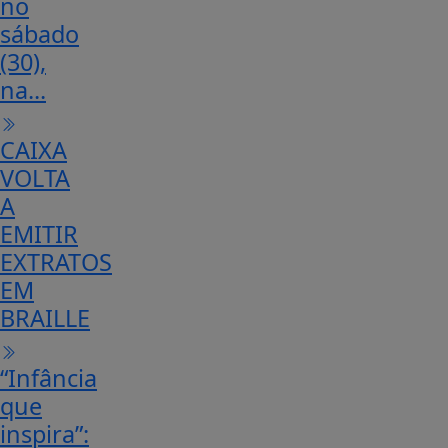
no
sábado
(30),
na...
CAIXA
VOLTA
A
EMITIR
EXTRATOS
EM
BRAILLE
“Infância
que
inspira”: