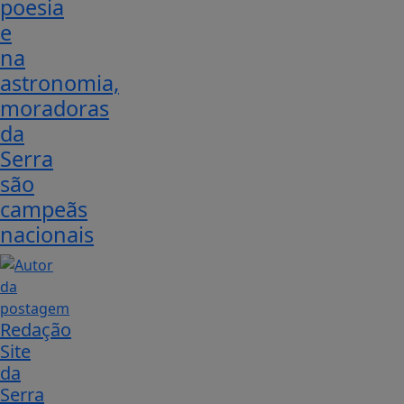
poesia
e
na
astronomia,
moradoras
da
Serra
são
campeãs
nacionais
Redação
Site
da
Serra