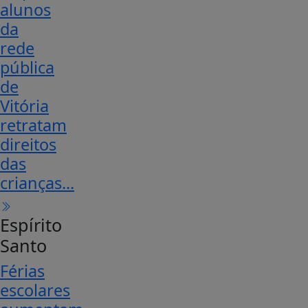
alunos
da
rede
pública
de
Vitória
retratam
direitos
das
crianças...
Espírito
Santo
Férias
escolares