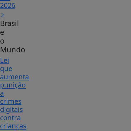
2026
Brasil
e
o
Mundo
Lei
que
aumenta
punição
a
crimes
digitais
contra
crianças