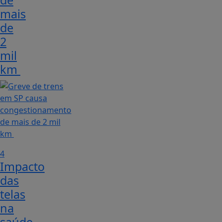
de
mais
de
2
mil
km
4
Impacto
das
telas
na