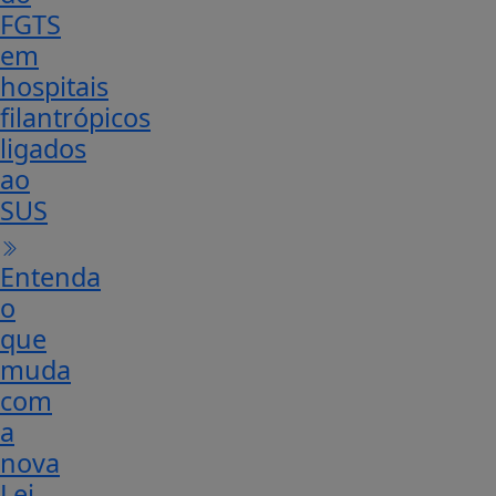
FGTS
em
hospitais
filantrópicos
ligados
ao
SUS
Entenda
o
que
muda
com
a
nova
Lei