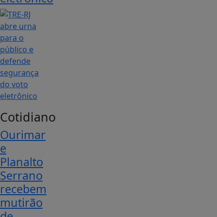
Cotidiano
Ourimar
e
Planalto
Serrano
recebem
mutirão
de