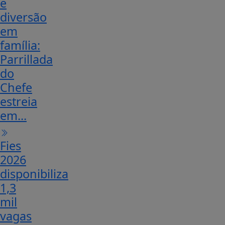
e
diversão
em
família:
Parrillada
do
Chefe
estreia
em...
Fies
2026
disponibiliza
1,3
mil
vagas