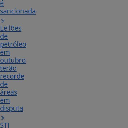
é
sancionada
Leilões
de
petróleo
em
outubro
terão
recorde
de
áreas
em
disputa
STJ