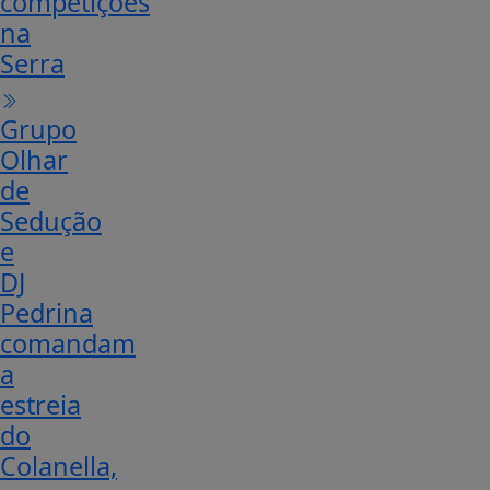
competições
na
Serra
Grupo
Olhar
de
Sedução
e
DJ
Pedrina
comandam
a
estreia
do
Colanella,