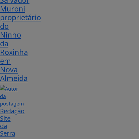
Salvador
Muroni
proprietário
do
Ninho
da
Roxinha
em
Nova
Almeida
Redação
Site
da
Serra