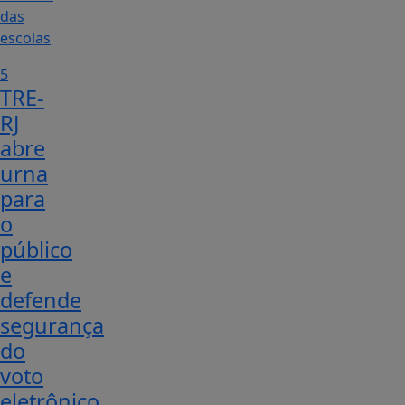
5
TRE-
RJ
abre
urna
para
o
público
e
defende
segurança
do
voto
eletrônico