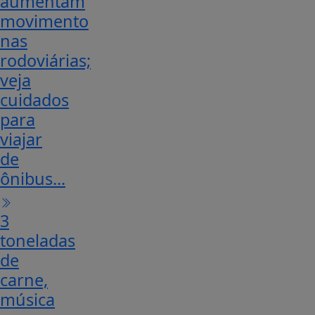
aumentam
movimento
nas
rodoviárias;
veja
cuidados
para
viajar
de
ônibus...
3
toneladas
de
carne,
música