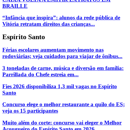
BRAILLE
“Infância que inspira”: alunos da rede pública de
Vitória retratam direitos das crianças...
Espírito Santo
Férias escolares aumentam movimento nas
rodoviárias; veja cuidados para viajar de ônibus...
3 toneladas de carne, música e diversão em família:
Parrillada do Chefe estreia em...
Fies 2026 disponibiliza 1,3 mil vagas no Espírito
Santo
Concurso elege o melhor restaurante a quilo do ES;
veja os 15 participantes
Muito além do corte: concurso vai eleger o Melhor
Açougueiro do Espírito Santo em 2026