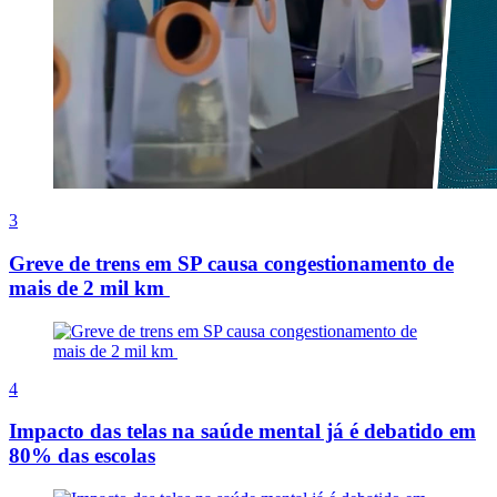
3
Greve de trens em SP causa congestionamento de
mais de 2 mil km
4
Impacto das telas na saúde mental já é debatido em
80% das escolas