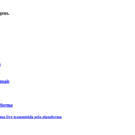
gens.
unais
aforma
uma live transmitida pela plataforma