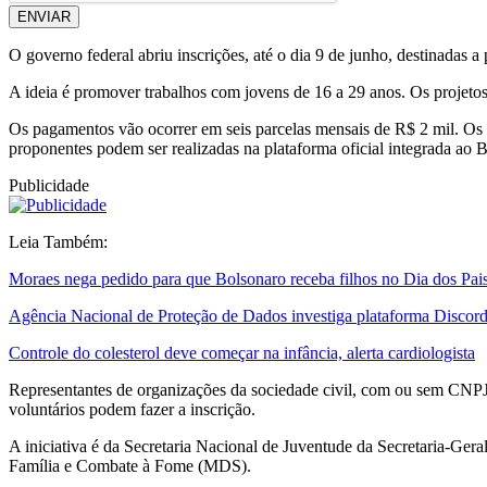
ENVIAR
O governo federal abriu inscrições, até o dia 9 de junho, destinadas a
A ideia é promover trabalhos com jovens de 16 a 29 anos. Os projetos 
Os pagamentos vão ocorrer em seis parcelas mensais de R$ 2 mil. Os 
proponentes podem ser realizadas na plataforma oficial integrada ao Br
Publicidade
Leia Também:
Moraes nega pedido para que Bolsonaro receba filhos no Dia dos Pai
Agência Nacional de Proteção de Dados investiga plataforma Discor
Controle do colesterol deve começar na infância, alerta cardiologista
Representantes de organizações da sociedade civil, com ou sem CNPJ, 
voluntários podem fazer a inscrição.
A iniciativa é da Secretaria Nacional de Juventude da Secretaria-Ger
Família e Combate à Fome (MDS).