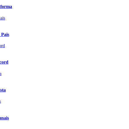
aforma
 Pais
scord
sta
unais