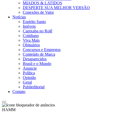
MIADOS & LATIDOS
DESPERTE SUA MELHOR VERSÃO
Conexões de Valor
Notícias
Espírito Santo
Imóveis
Capixaba no Rolê
Cotidiano
Viva Mais
Obituários
Concursos e Empregos
Conteúdo de Marca
Desaparecidos
Brasil e o Mundo
Anuncie
Política
Opinião
Geral
Publieditorial
Contato
HAMM