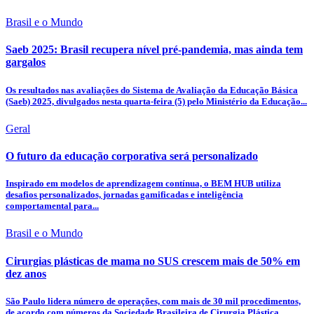
Brasil e o Mundo
Saeb 2025: Brasil recupera nível pré-pandemia, mas ainda tem
gargalos
Os resultados nas avaliações do Sistema de Avaliação da Educação Básica
(Saeb) 2025, divulgados nesta quarta-feira (5) pelo Ministério da Educação...
Geral
O futuro da educação corporativa será personalizado
Inspirado em modelos de aprendizagem contínua, o BEM HUB utiliza
desafios personalizados, jornadas gamificadas e inteligência
comportamental para...
Brasil e o Mundo
Cirurgias plásticas de mama no SUS crescem mais de 50% em
dez anos
São Paulo lidera número de operações, com mais de 30 mil procedimentos,
de acordo com números da Sociedade Brasileira de Cirurgia Plástica.