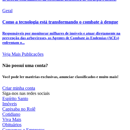
Geral
Como a tecnologia está transformando o combate à dengue
Responsáveis por monitorar milhares de imóveis e atuar diretamente na
prevenção das arboviroses, os Agentes de Combate às Endemias (ACEs)
enfrentam o...
Veja Mais Publicações
Não possui uma conta?
Você pode ler matérias exclusivas, anunciar classificados e muito mais!
Criar minha conta
Siga-nos nas redes sociais
Espírito Santo
Imóveis
Capixaba no Rolê
Cotidiano
Viva Mais
Obituários
Concursos e Empregos