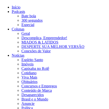
Início
Podcasts
Bate bola
300 segundos
Especial
Colunas
Geral
Descomplica, Empreendedor!
MIADOS & LATIDOS
DESPERTE SUA MELHOR VERSÃO
Conexões de Valor
Notícias
Espírito Santo
Imóveis
Capixaba no Rolê
Cotidiano
Viva Mais
Obituários
Concursos e Empregos
Conteúdo de Marca
Desaparecidos
Brasil e o Mundo
Anuncie
Política