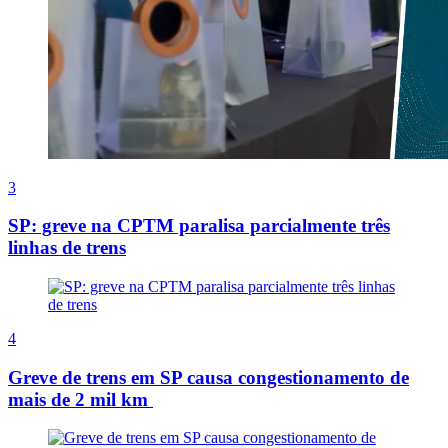
3
SP: greve na CPTM paralisa parcialmente três
linhas de trens
4
Greve de trens em SP causa congestionamento de
mais de 2 mil km