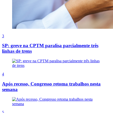
3
SP: greve na CPTM paralisa parcialmente três
linhas de trens
4
Após recesso, Congresso retoma trabalhos nesta
semana
5