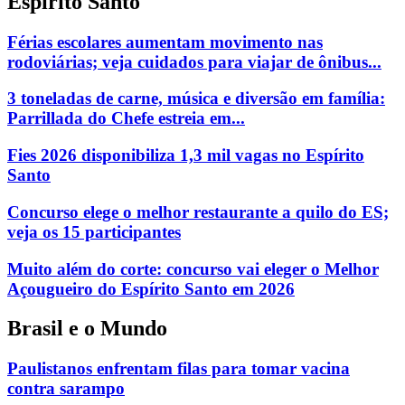
Espírito Santo
Férias escolares aumentam movimento nas
rodoviárias; veja cuidados para viajar de ônibus...
3 toneladas de carne, música e diversão em família:
Parrillada do Chefe estreia em...
Fies 2026 disponibiliza 1,3 mil vagas no Espírito
Santo
Concurso elege o melhor restaurante a quilo do ES;
veja os 15 participantes
Muito além do corte: concurso vai eleger o Melhor
Açougueiro do Espírito Santo em 2026
Brasil e o Mundo
Paulistanos enfrentam filas para tomar vacina
contra sarampo