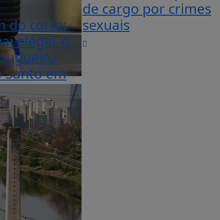
de cargo por crimes
 do corte:
sexuais
ai eleger o
ougueiro
o Santo em