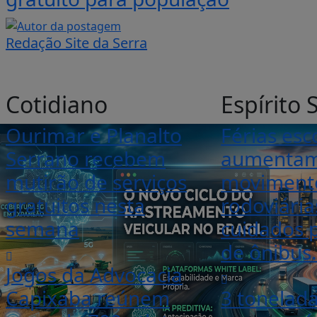
Redação Site da Serra
Cotidiano
Espírito 
Ourimar e Planalto
Férias esc
Serrano recebem
aumenta
mutirão de serviços
moviment
gratuitos nesta
rodoviária
semana
cuidados p
de ônibus.
Jogos da Advocacia
Capixaba reúnem
3 tonelad