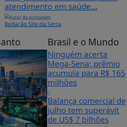
atendimento em saúde...
Redação Site da Serra
Santo
Brasil e o Mundo
olares
Ninguém acerta
m
Mega-Sena; prêmio
o nas
acumula para R$ 165
s; veja
milhões
ara viajar
Balança comercial de
..
julho tem superávit
as de
de US$ 7 bilhões