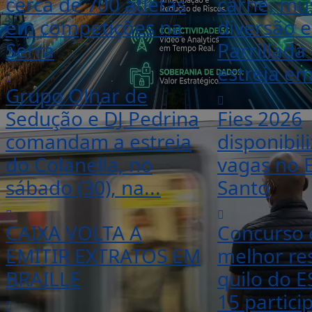
cerca de 700 atletas
carne, mús
em competições na
diversão e
Serra
Parrillada
estreia em
Grupo Olhar de
Sedução e DJ Pedrina
Fies 2026
comandam a estreia
disponibili
do Colanella, no
vagas no E
sábado (30), na...
Santo
CAIXA VOLTA A
Concurso 
EMITIR EXTRATOS EM
melhor re
BRAILLE
quilo do E
15 partici