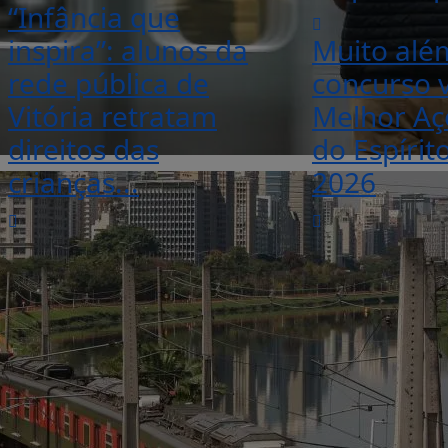
“Infância que
inspira”: alunos da
Muito além
rede pública de
concurso v
Vitória retratam
Melhor Aç
direitos das
do Espírit
crianças...
2026