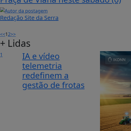
Redação Site da Serra
<<
1
2
>>
+ Lidas
IA e vídeo
1
telemetria
redefinem a
gestão de frotas