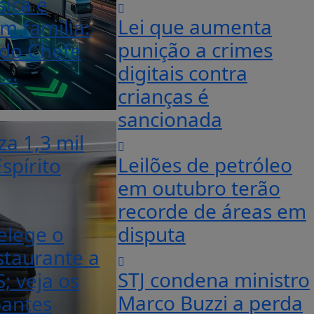
ica e
Lei que aumenta
m família:
punição a crimes
 do Chefe
digitais contra
...
crianças é
sancionada
za 1,3 mil
Leilões de petróleo
spírito
em outubro terão
recorde de áreas em
elege o
disputa
staurante a
STJ condena ministro
S; veja os
Marco Buzzi a perda
pantes