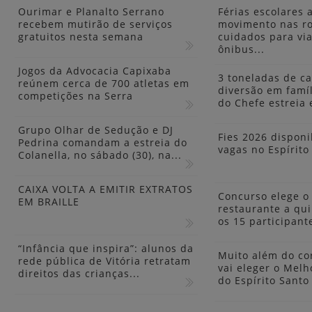
Ourimar e Planalto Serrano
Férias escolares
recebem mutirão de serviços
movimento nas ro
gratuitos nesta semana
cuidados para via
ônibus...
Jogos da Advocacia Capixaba
3 toneladas de ca
reúnem cerca de 700 atletas em
diversão em famíl
competições na Serra
do Chefe estreia 
Grupo Olhar de Sedução e DJ
Fies 2026 disponib
Pedrina comandam a estreia do
vagas no Espírito
Colanella, no sábado (30), na...
CAIXA VOLTA A EMITIR EXTRATOS
Concurso elege o
EM BRAILLE
restaurante a qui
os 15 participant
“Infância que inspira”: alunos da
Muito além do co
rede pública de Vitória retratam
vai eleger o Melh
direitos das crianças...
do Espírito Sant