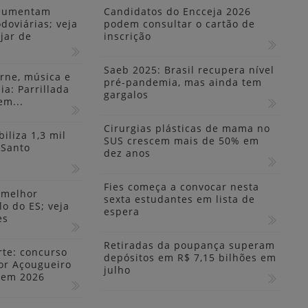
 aumentam
Candidatos do Encceja 2026
doviárias; veja
podem consultar o cartão de
jar de
inscrição
Saeb 2025: Brasil recupera nível
rne, música e
pré-pandemia, mas ainda tem
ia: Parrillada
gargalos
em...
Cirurgias plásticas de mama no
iliza 1,3 mil
SUS crescem mais de 50% em
 Santo
dez anos
Fies começa a convocar nesta
 melhor
sexta estudantes em lista de
lo do ES; veja
espera
es
Retiradas da poupança superam
rte: concurso
depósitos em R$ 7,15 bilhões em
or Açougueiro
julho
o em 2026