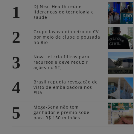
1
DJ Next Health reúne
lideranças de tecnologia e
saúde
2
Grupo lavava dinheiro do CV
por meio de clube e pousada
no Rio
3
Nova lei cria filtros para
recursos e deve reduzir
ações no STJ
4
Brasil repudia revogação de
visto de embaixadora nos
EUA
5
Mega-Sena não tem
ganhador e prêmio sobe
para R$ 150 milhões