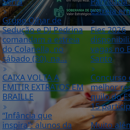
Serra
Parrillada
estreia em
Grupo Olhar de
Sedução e DJ Pedrina
Fies 2026
comandam a estreia
disponibili
do Colanella, no
vagas no E
sábado (30), na...
Santo
CAIXA VOLTA A
Concurso 
EMITIR EXTRATOS EM
melhor re
BRAILLE
quilo do E
15 partici
“Infância que
inspira”: alunos da
Muito além