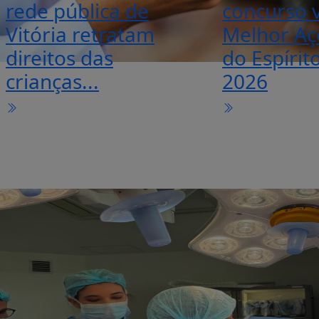
rede pública de
concurso v
Vitória retratam
Melhor Aç
direitos das
do Espírit
crianças...
2026