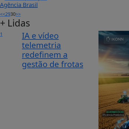
Agência Brasil
<<
29
30
>>
+ Lidas
IA e vídeo
1
telemetria
redefinem a
gestão de frotas