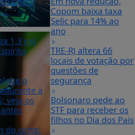
Em nova redução,
 do Chefe
Copom baixa taxa
...
Selic para 14% ao
ano
za 1,3 mil
TRE-RJ altera 66
spírito
locais de votação por
questões de
elege o
segurança
staurante a
Bolsonaro pede ao
S; veja os
STF para receber os
pantes
filhos no Dia dos Pais
 do corte: