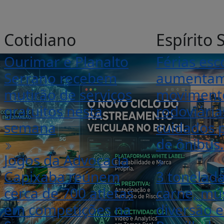
Cotidiano
Espírito 
Ourimar e Planalto
Férias esc
Serrano recebem
aumenta
mutirão de serviços
moviment
gratuitos nesta
rodoviária
semana
cuidados p
de ônibus.
Jogos da Advocacia
Capixaba reúnem
3 tonelad
cerca de 700 atletas
carne, mús
em competições na
diversão e