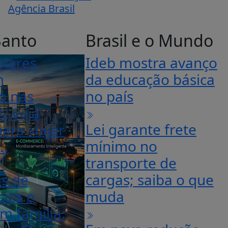
Agência Brasil
Santo
Brasil e o Mundo
olares
Ideb mostra avanço
m
da educação básica
o nas
no país
s; veja
Lei garante frete
ara viajar
mínimo no
..
transporte de
as de
cargas; saiba o que
ica e
muda
m família: