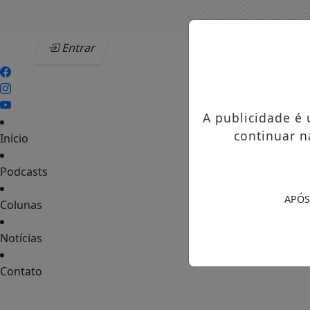
Entrar
A publicidade é
continuar n
Início
Podcasts
APÓS
Colunas
Notícias
Contato