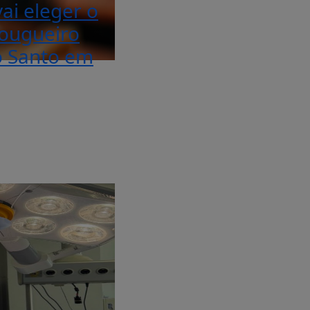
ai eleger o
ougueiro
o Santo em