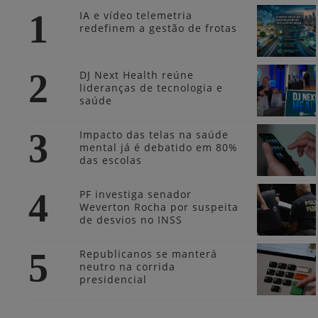
1
IA e vídeo telemetria
redefinem a gestão de frotas
2
DJ Next Health reúne
lideranças de tecnologia e
saúde
3
Impacto das telas na saúde
mental já é debatido em 80%
das escolas
4
PF investiga senador
Weverton Rocha por suspeita
de desvios no INSS
5
Republicanos se manterá
neutro na corrida
presidencial