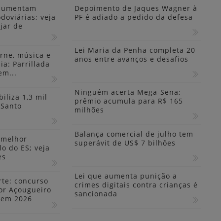
 aumentam
Depoimento de Jaques Wagner à
doviárias; veja
PF é adiado a pedido da defesa
jar de
Lei Maria da Penha completa 20
rne, música e
anos entre avanços e desafios
ia: Parrillada
em...
Ninguém acerta Mega-Sena;
iliza 1,3 mil
prêmio acumula para R$ 165
 Santo
milhões
Balança comercial de julho tem
 melhor
superávit de US$ 7 bilhões
lo do ES; veja
es
Lei que aumenta punição a
rte: concurso
crimes digitais contra crianças é
or Açougueiro
sancionada
o em 2026