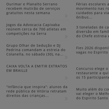
Ourimar e Planalto Serrano
Férias escolares
recebem mutirão de serviços
movimento nas ro
gratuitos nesta semana
cuidados para via
ônibus...
Jogos da Advocacia Capixaba
3 toneladas de ca
reúnem cerca de 700 atletas em
diversão em famíl
competições na Serra
do Chefe estreia 
Grupo Olhar de Sedução e DJ
Fies 2026 disponib
Pedrina comandam a estreia do
vagas no Espírito
Colanella, no sábado (30), na...
CAIXA VOLTA A EMITIR EXTRATOS
Concurso elege o
EM BRAILLE
restaurante a qui
os 15 participant
“Infância que inspira”: alunos da
Muito além do co
rede pública de Vitória retratam
vai eleger o Melh
direitos das crianças...
do Espírito Sant