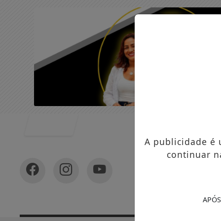
Entrar
A publicidade é
continuar n
APÓS
In