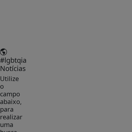
#lgbtqia
Notícias
Utilize
o
campo
abaixo,
para
realizar
uma