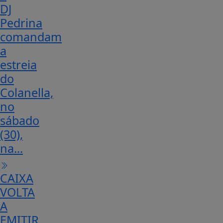
DJ
Pedrina
comandam
a
estreia
do
Colanella,
no
sábado
(30),
na...
CAIXA
VOLTA
A
EMITIR