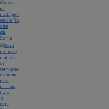
Redação
Site
da
Serra
ESTE