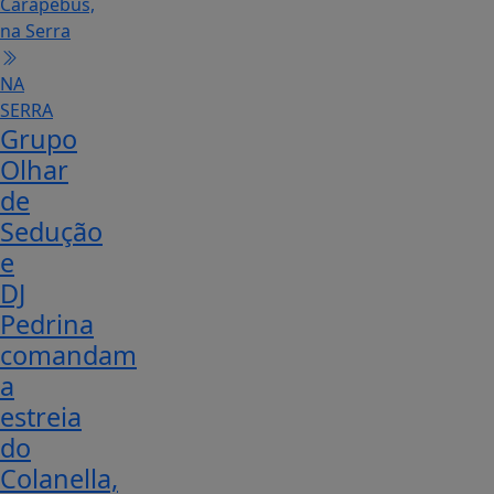
NA
SERRA
Grupo
Olhar
de
Sedução
e
DJ
Pedrina
comandam
a
estreia
do
Colanella,