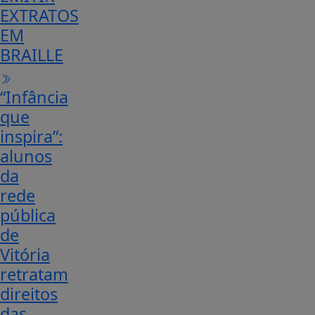
EXTRATOS
EM
BRAILLE
“Infância
que
inspira”:
alunos
da
rede
pública
de
Vitória
retratam
direitos
das