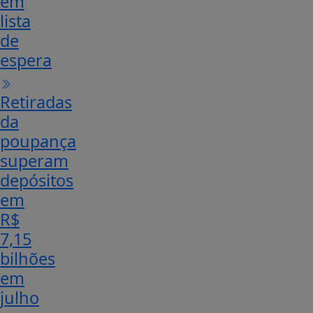
em
lista
de
espera
Retiradas
da
poupança
superam
depósitos
em
R$
7,15
bilhões
em
julho