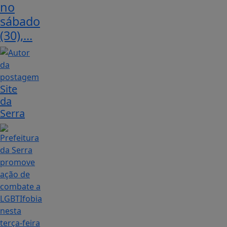
no
sábado
(30),...
Site
da
Serra