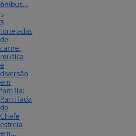
ônibus...
3
toneladas
de
carne,
música
e
diversão
em
família:
Parrillada
do
Chefe
estreia
em...