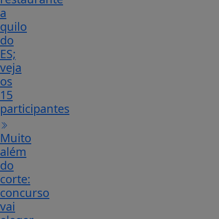
a
quilo
do
ES;
veja
os
15
participantes
Muito
além
do
corte:
concurso
vai