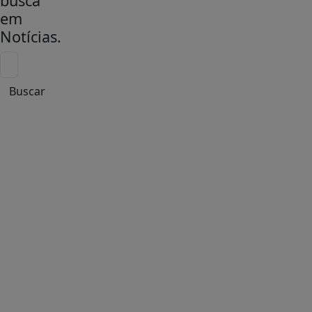
busca
em
Notícias
.
Buscar